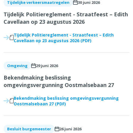
30 juni 2026
Tijdelijke verkeersmaatregelen
Onderwijs & Kinderopvang
Tijdelijk Politiereglement - Straatfeest – Edith
Cavellaan op 23 augustus 2026
Over Brecht
Tijdelijk Politiereglement - Straatfeest – Edith
Cavellaan op 23 augustus 2026 (PDF)
Vaak bezocht
Afvalkalender
Reispas aanvragen
29 juni 2026
Omgeving
Feestmarkten en kermissen
Bekendmaking beslissing
Tickets cultuur
omgevingsvergunning Oostmalsebaan 27
Snelle links
Bekendmaking beslissing omgevingsvergunning
Oostmalsebaan 27 (PDF)
Openingsuren & adressen
Maak een afspraak
Aanvragen & attesten
26 juni 2026
Besluit burgemeester
Meld iets