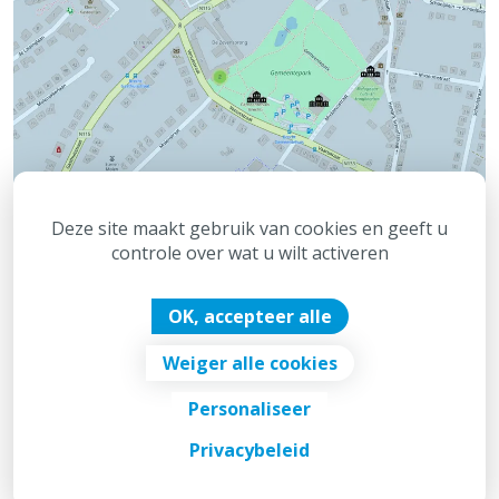
Deze site maakt gebruik van cookies en geeft u
controle over wat u wilt activeren
OK, accepteer alle
Weiger alle cookies
© 2026 - Gemeente Brecht
Personaliseer
Disclaimer
Privacy
Toegankelijkheid
Privacybeleid
Digitale Doeners