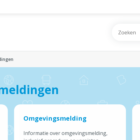
Vrije tijd
Wonen & Bouwen
dingen
Burgerzaken
 meldingen
Afval, Natuur & Milieu
Jobs & Ondernemen
Omgevingsmelding
Mobiliteit & Openbare werken
Informatie over omgevingsmelding,