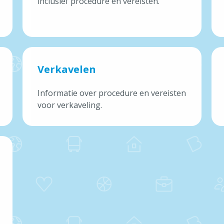
inclusief procedure en vereisten.
Sociale hulp, Welzijn &
Gezondheid
Onderwijs & Kinderopvang
Verkavelen
Over Brecht
Informatie over procedure en vereisten
voor verkaveling.