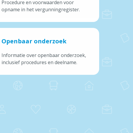
Procedure en voorwaarden voor
Maak een afspraak
opname in het vergunningregister.
Aanvragen & attesten
Meld iets
Openbaar onderzoek
Informatie over openbaar onderzoek,
inclusief procedures en deelname.