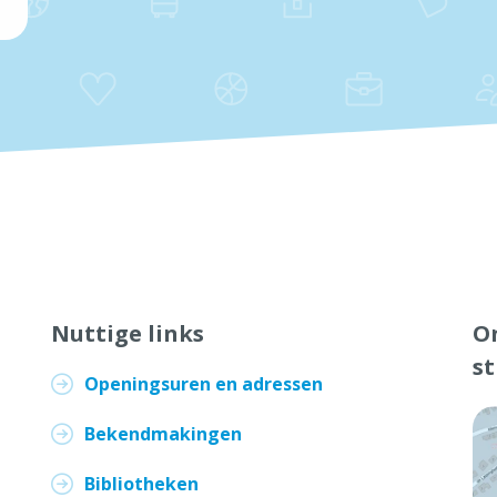
Nuttige links
On
s
Openingsuren en adressen
Bekendmakingen
Bibliotheken