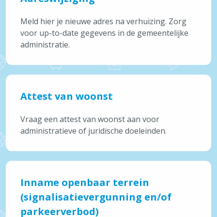
Nutsvoorzieningen
Onderwijs & Kinderopvang
Meld hier je nieuwe adres na verhuizing. Zorg
voor up-to-date gegevens in de gemeentelijke
administratie.
Over Brecht
Alles over Wonen & Bouwen
Vaak bezocht
Afvalkalender
Attest van woonst
Reispas aanvragen
Vraag een attest van woonst aan voor
Feestmarkten en kermissen
administratieve of juridische doeleinden.
Tickets cultuur
Snelle links
Openingsuren & adressen
Inname openbaar terrein
Maak een afspraak
(signalisatievergunning en/of
Aanvragen & attesten
parkeerverbod)
Meld iets