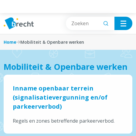
Cookies beheer paneel
Mobiliteit & Openbare werken
Vrije tijd
Home
Mobiliteit & Openbare werken
Inname openbaar terrein
Wonen & Bouwen
(signalisatievergunning en/of parkeerverbod)
Mobiliteit & Openbare werken
Burgerzaken
Taxi en VVB
Afval, Natuur & Milieu
Inname openbaar terrein
Fietsen
(signalisatievergunning en/of
Jobs & Ondernemen
Openbaar vervoer
parkeerverbod)
Mobiliteit & Openbare werken
Mobiliteitsplan
Regels en zones betreffende parkeerverbod.
Sociale hulp, Welzijn & Gezondheid
Wegenwerken