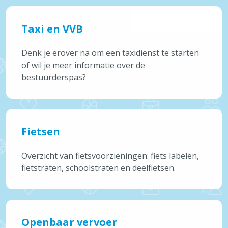
Onderwijs & Kinderopvang
Taxi en VVB
Alles over Mobiliteit & Openbare werken
Over Brecht
Denk je erover na om een taxidienst te starten
of wil je meer informatie over de
bestuurderspas?
Vaak bezocht
Afvalkalender
Reispas aanvragen
Feestmarkten en kermissen
Fietsen
Tickets cultuur
Overzicht van fietsvoorzieningen: fiets labelen,
Snelle links
fietstraten, schoolstraten en deelfietsen.
Openingsuren & adressen
Maak een afspraak
Aanvragen & attesten
Openbaar vervoer
Meld iets