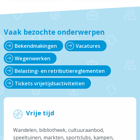
Onderwijs & Kinderopvang
Over Brecht
Vaak bezochte onderwerpen
Bekendmakingen
Vacatures
Vaak bezocht
Wegenwerken
Afvalkalender
Reispas aanvragen
Belasting- en retributiereglementen
Feestmarkten en kermissen
Tickets vrijetijdsactiviteiten
Tickets cultuur
Snelle links
Openingsuren & adressen
Vrije tijd
Maak een afspraak
Aanvragen & attesten
Wandelen, bibliotheek, cultuuraanbod,
speeltuinen, markten, sportclubs, kampen,
Meld iets