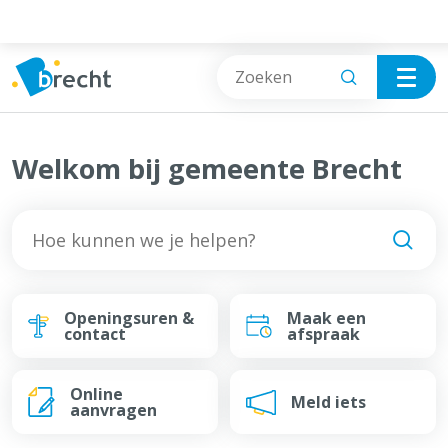
Cookies beheer paneel
Vrije tijd
Welkom bij gemeente Brecht
Wonen & Bouwen
Burgerzaken
Afval, Natuur & Milieu
Openingsuren &
Maak een
Jobs & Ondernemen
contact
afspraak
Mobiliteit & Openbare werken
Online
Meld iets
aanvragen
Sociale hulp, Welzijn & Gezondheid