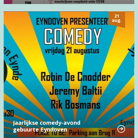
21
aug.
Jaarlijkse comedy-avond
gebuurte Eyndoven