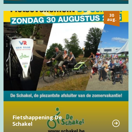
30
aug.
Fietshappening De
Schakel