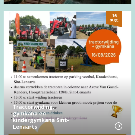
16
aug.
Tractorwijding,
gymkana en
kindergymkana Sint-
Lenaarts