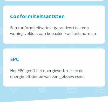
Nutsvoorzieningen
Onderwijs & Kinderopvang
Conformiteitsattsten
Over Brecht
Alles over Wonen & Bouwen
Een conformiteitsattest garandeert dat een
woning voldoet aan bepaalde kwaliteitsnormen.
Vaak bezocht
Afvalkalender
Reispas aanvragen
EPC
Feestmarkten en kermissen
Tickets cultuur
Het EPC geeft het energieverbruik en de
energie-efficiëntie van een gebouw weer.
Snelle links
Openingsuren & adressen
Maak een afspraak
Aanvragen & attesten
Meld iets