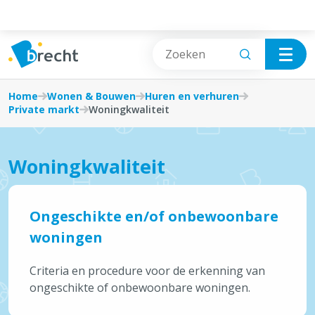
Cookies beheer paneel
Wonen & Bouwen
Vrije tijd
Home
Wonen & Bouwen
Huren en verhuren
Private markt
Woningkwaliteit
Vergunningen en meldingen
Wonen & Bouwen
Plannen en bouwvoorschriften
Burgerzaken
Woningkwaliteit
Huren en verhuren
Afval, Natuur & Milieu
Ongeschikte en/of onbewoonbare
Energie
Jobs & Ondernemen
woningen
Verhuizen
Mobiliteit & Openbare werken
Criteria en procedure voor de erkenning van
ongeschikte of onbewoonbare woningen.
Handhaving
Sociale hulp, Welzijn & Gezondheid