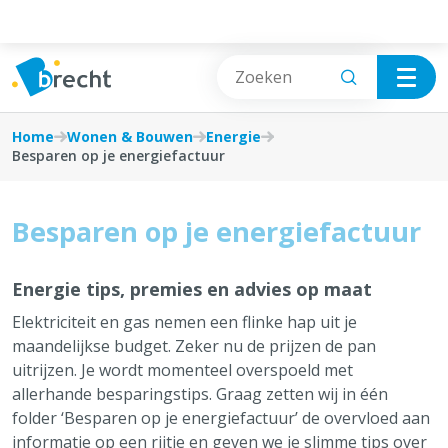
Cookies beheer paneel
Wonen & Bouwen
Vrije tijd
Home
Wonen & Bouwen
Energie
Besparen op je energiefactuur
Vergunningen en meldingen
Wonen & Bouwen
Besparen op je energiefactuur
Plannen en bouwvoorschriften
Burgerzaken
Huren en verhuren
Afval, Natuur & Milieu
Energie tips, premies en advies op maat
Elektriciteit en gas nemen een flinke hap uit je
Energie
Jobs & Ondernemen
maandelijkse budget. Zeker nu de prijzen de pan
uitrijzen. Je wordt momenteel overspoeld met
Verhuizen
Mobiliteit & Openbare werken
allerhande besparingstips. Graag zetten wij in één
folder ‘Besparen op je energiefactuur’ de overvloed aan
Handhaving
Sociale hulp, Welzijn & Gezondheid
informatie op een rijtje en geven we je slimme tips over