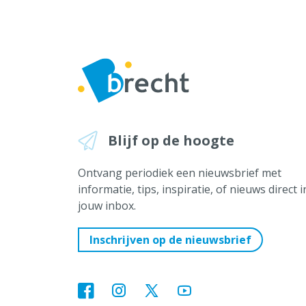
WK
Elk dagdeel op za/zo
prijslijst dranken Uniq, Kapel (PDF
Blijf op de hoogte
Ontvang periodiek een nieuwsbrief met
informatie, tips, inspiratie, of nieuws direct i
jouw inbox.
Inschrijven op de nieuwsbrief