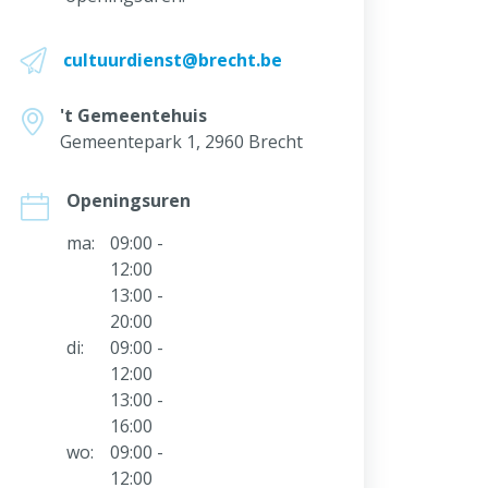
Maak een afspraak
Aanvragen & attesten
Alles over Vrije tijd
cultuurdienst@brecht.be
Meld iets
't Gemeentehuis
Gemeentepark 1, 2960 Brecht
Openingsuren
ma:
09:00 -
12:00
13:00 -
20:00
di:
09:00 -
12:00
13:00 -
16:00
wo:
09:00 -
12:00