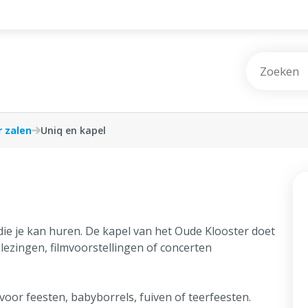
Vrije tijd
Wonen & Bouwen
 zalen
Uniq en kapel
Burgerzaken
Afval, Natuur & Milieu
 die je kan huren. De kapel van het Oude Klooster doet
lezingen, filmvoorstellingen of concerten
Jobs & Ondernemen
Mobiliteit & Openbare werken
oor feesten, babyborrels, fuiven of teerfeesten.