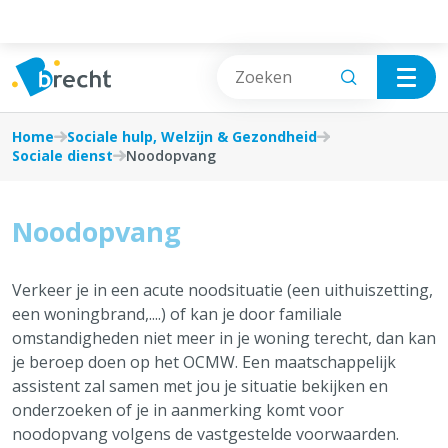
Cookies beheer paneel
Sociale hulp, Welzijn & Gezondheid
Vrije tijd
Home
Sociale hulp, Welzijn & Gezondheid
Sociale dienst
Noodopvang
Gezondheid
Wonen & Bouwen
Noodopvang
Sociale dienst
Burgerzaken
Huisvesting en energie
Afval, Natuur & Milieu
Verkeer je in een acute noodsituatie (een uithuiszetting,
een woningbrand,....) of kan je door familiale
Opvoedingsondersteuning
Jobs & Ondernemen
omstandigheden niet meer in je woning terecht, dan kan
je beroep doen op het OCMW. Een maatschappelijk
Eerste hulp bij digitale vragen
Mobiliteit & Openbare werken
assistent zal samen met jou je situatie bekijken en
onderzoeken of je in aanmerking komt voor
Lokale dienstencentra
noodopvang volgens de vastgestelde voorwaarden.
Sociale hulp, Welzijn & Gezondheid