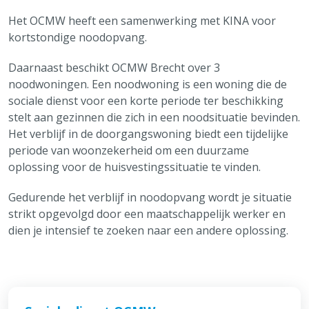
Personen met een zorgnood
Het OCMW heeft een samenwerking met KINA voor
Onderwijs & Kinderopvang
kortstondige noodopvang.
Ouderenzorg
Over Brecht
Daarnaast beschikt OCMW Brecht over 3
noodwoningen. Een noodwoning is een woning die de
Alles over Sociale hulp, Welzijn & Gezondheid
sociale dienst voor een korte periode ter beschikking
Vaak bezocht
stelt aan gezinnen die zich in een noodsituatie bevinden.
Afvalkalender
Het verblijf in de doorgangswoning biedt een tijdelijke
Reispas aanvragen
periode van woonzekerheid om een duurzame
oplossing voor de huisvestingssituatie te vinden.
Feestmarkten en kermissen
Tickets cultuur
Gedurende het verblijf in noodopvang wordt je situatie
strikt opgevolgd door een maatschappelijk werker en
Snelle links
dien je intensief te zoeken naar een andere oplossing.
Openingsuren & adressen
Maak een afspraak
Aanvragen & attesten
Meld iets