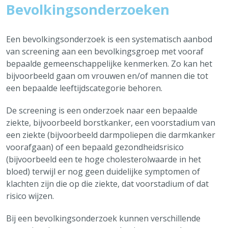
Bevolkingsonderzoeken
Personen met een zorgnood
Onderwijs & Kinderopvang
Ouderenzorg
Een bevolkingsonderzoek is een systematisch aanbod
Over Brecht
van screening aan een bevolkingsgroep met vooraf
bepaalde gemeenschappelijke kenmerken. Zo kan het
Alles over Sociale hulp, Welzijn & Gezondheid
bijvoorbeeld gaan om vrouwen en/of mannen die tot
Vaak bezocht
een bepaalde leeftijdscategorie behoren.
Afvalkalender
De screening is een onderzoek naar een bepaalde
Reispas aanvragen
ziekte, bijvoorbeeld borstkanker, een voorstadium van
Feestmarkten en kermissen
een ziekte (bijvoorbeeld darmpoliepen die darmkanker
Tickets cultuur
voorafgaan) of een bepaald gezondheidsrisico
(bijvoorbeeld een te hoge cholesterolwaarde in het
Snelle links
bloed) terwijl er nog geen duidelijke symptomen of
Openingsuren & adressen
klachten zijn die op die ziekte, dat voorstadium of dat
Maak een afspraak
risico wijzen.
Aanvragen & attesten
Bij een bevolkingsonderzoek kunnen verschillende
Meld iets