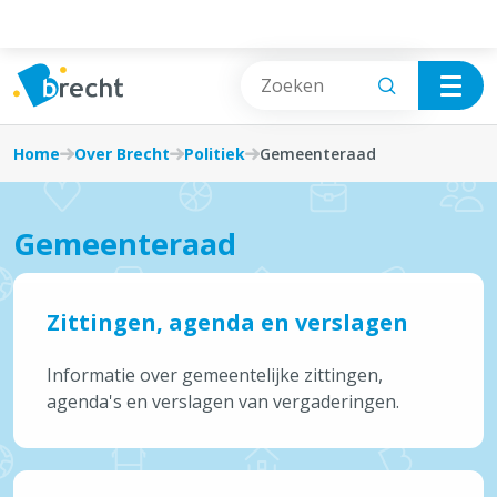
Cookies beheer paneel
Over Brecht
Vrije tijd
Home
Over Brecht
Politiek
Gemeenteraad
Informatie
Wonen & Bouwen
Gemeenteraad
Inspraak
Burgerzaken
Politiek
Afval, Natuur & Milieu
Zittingen, agenda en verslagen
Beleid en organisatie
Jobs & Ondernemen
Informatie over gemeentelijke zittingen,
agenda's en verslagen van vergaderingen.
Contact en openingsuren
Mobiliteit & Openbare werken
Contact
Sociale hulp, Welzijn & Gezondheid