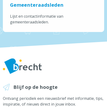
Gemeenteraadsleden
Politie, brandweer en GAS reglement
Onderwijs & Kinderopvang
Lijst en contactinformatie van
gemeenteraadsleden.
Over Brecht
Alles over Over Brecht
Vaak bezocht
Afvalkalender
Reispas aanvragen
Feestmarkten en kermissen
Tickets cultuur
Snelle links
Openingsuren & adressen
Blijf op de hoogte
Maak een afspraak
Ontvang periodiek een nieuwsbrief met informatie, tips,
Aanvragen & attesten
inspiratie, of nieuws direct in jouw inbox.
Meld iets