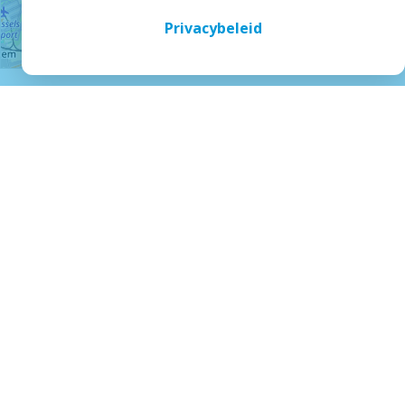
Privacybeleid
Leaflet
Blijf op de hoogte
Ontvang periodiek een nieuwsbrief met informatie, tips,
inspiratie, of nieuws direct in jouw inbox.
Inschrijven op de nieuwsbrief