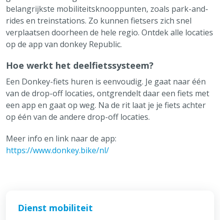
belangrijkste mobiliteitsknooppunten, zoals park-and-
Onderwijs & Kinderopvang
rides en treinstations. Zo kunnen fietsers zich snel
verplaatsen doorheen de hele regio. Ontdek alle locaties
Alles over Mobiliteit & Openbare werken
op de app van donkey Republic.
Over Brecht
Hoe werkt het deelfietssysteem?
Vaak bezocht
Een Donkey-fiets huren is eenvoudig. Je gaat naar één
Afvalkalender
van de drop-off locaties, ontgrendelt daar een fiets met
een app en gaat op weg. Na de rit laat je je fiets achter
Reispas aanvragen
op één van de andere drop-off locaties.
Feestmarkten en kermissen
Tickets cultuur
Meer info en link naar de app:
https://www.donkey.bike/nl/
Snelle links
Openingsuren & adressen
Maak een afspraak
Aanvragen & attesten
Dienst mobiliteit
Meld iets