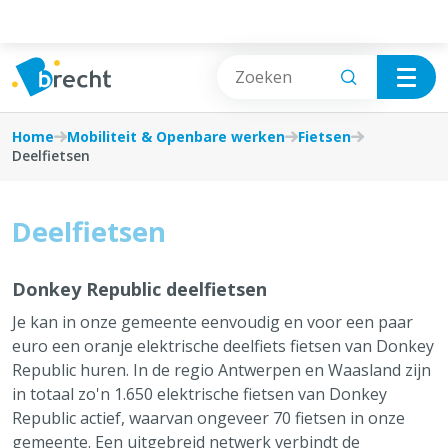
Cookies beheer paneel
Mobiliteit & Openbare werken
Vrije tijd
Home
Mobiliteit & Openbare werken
Fietsen
Deelfietsen
Inname openbaar terrein
Wonen & Bouwen
(signalisatievergunning en/of parkeerverbod)
Deelfietsen
Burgerzaken
Taxi en VVB
Afval, Natuur & Milieu
Donkey Republic deelfietsen
Fietsen
Je kan in onze gemeente eenvoudig en voor een paar
Jobs & Ondernemen
euro een oranje elektrische deelfiets fietsen van Donkey
Openbaar vervoer
Republic huren. In de regio Antwerpen en Waasland zijn
Mobiliteit & Openbare werken
in totaal zo'n 1.650 elektrische fietsen van Donkey
Mobiliteitsplan
Republic actief, waarvan ongeveer 70 fietsen in onze
Sociale hulp, Welzijn & Gezondheid
gemeente.
Een uitgebreid netwerk verbindt de
Wegenwerken