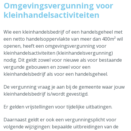
Omgevingsvergunning voor
Ambulante handel en kermissen
Onderwijs & Kinderopvang
kleinhandelsactiviteiten
Landbouw
Over Brecht
Wie een kleinhandelsbedrijf of een handelsgeheel met
Aanbestedingen van de gemeente
een netto handelsoppervlakte van meer dan 400m² wil
Vaak bezocht
openen, heeft een omgevingsvergunning voor
kleinhandelsactiviteiten (kleinhandelsvergunning)
Afvalkalender
Alles over Jobs & Ondernemen
nodig. Dit geldt zowel voor nieuwe als voor bestaande
Reispas aanvragen
vergunde gebouwen en zowel voor een
Feestmarkten en kermissen
kleinhandelsbedrijf als voor een handelsgeheel.
Tickets cultuur
De vergunning vraag je aan bij de gemeente waar jouw
Snelle links
kleinhandelsbedrijf is/wordt gevestigd.
Openingsuren & adressen
Er gelden vrijstellingen voor tijdelijke uitbatingen.
Maak een afspraak
Daarnaast geldt er ook een vergunningsplicht voor
Aanvragen & attesten
volgende wijzigingen: bepaalde uitbreidingen van de
Meld iets