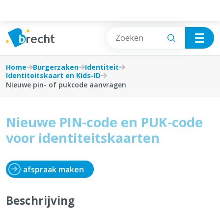
Cookies beheer paneel
Burgerzaken
Vrije tijd
Home
Burgerzaken
Identiteit
Identiteitskaart en Kids-ID
Nieuwe pin- of pukcode aanvragen
Identiteit
Wonen & Bouwen
Verhuizen en adres
Burgerzaken
Nieuwe PIN-code en PUK-code
voor identiteitskaarten
Reizen
Afval, Natuur & Milieu
Niet-Belgen
Jobs & Ondernemen
afspraak maken
Geboorte, adoptie en erkenning
Mobiliteit & Openbare werken
Beschrijving
Rijbewijzen
Sociale hulp, Welzijn & Gezondheid