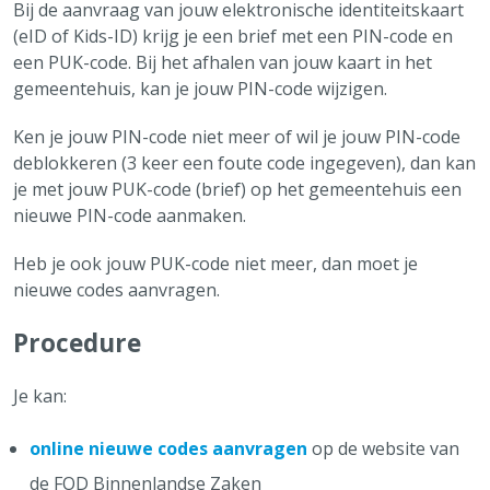
Bij de aanvraag van jouw elektronische identiteitskaart
Huwelijk, samenwonen en echtscheiding
(eID of Kids-ID) krijg je een brief met een PIN-code en
Onderwijs & Kinderopvang
een PUK-code. Bij het afhalen van jouw kaart in het
Overlijden
gemeentehuis, kan je jouw PIN-code wijzigen.
Over Brecht
Ken je jouw PIN-code niet meer of wil je jouw PIN-code
Alles over Burgerzaken
deblokkeren (3 keer een foute code ingegeven), dan kan
Vaak bezocht
je met jouw PUK-code (brief) op het gemeentehuis een
Afvalkalender
nieuwe PIN-code aanmaken.
Reispas aanvragen
Heb je ook jouw PUK-code niet meer, dan moet je
Feestmarkten en kermissen
nieuwe codes aanvragen.
Tickets cultuur
Procedure
Snelle links
Openingsuren & adressen
Je kan:
Maak een afspraak
online nieuwe codes aanvragen
op de website van
Aanvragen & attesten
de FOD Binnenlandse Zaken
Meld iets