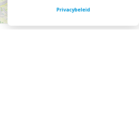
Privacybeleid
Leaflet
Blijf op de hoogte
Ontvang periodiek een nieuwsbrief met informatie, tips,
inspiratie, of nieuws direct in jouw inbox.
Inschrijven op de nieuwsbrief